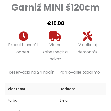
Garniž MINI š120cm
€
10.00
Produkt ihneď k
Vieme
V celku aj
odberu
zabezpečiť aj
demontáž
odvoz
Rezervácia na 24 hodín
Parkovanie zadarmo
Vlastnosť
Hodnota
Farba
Biela