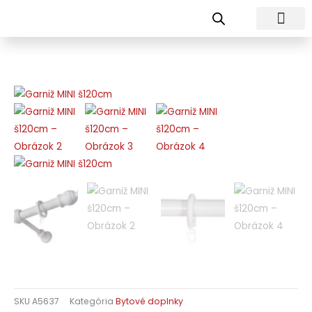
Preskočiť
na
obsah
SKU
A5637
Kategória
Bytové doplnky