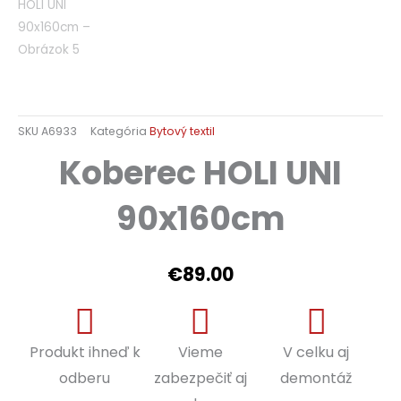
SKU
A6933
Kategória
Bytový textil
Koberec HOLI UNI
90x160cm
€
89.00
Produkt ihneď k
Vieme
V celku aj
odberu
zabezpečiť aj
demontáž