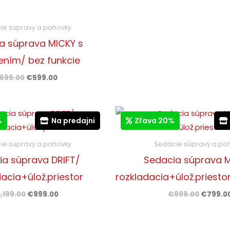
ie súpravy a pohovky
a súprava MICKY s
ením/ bez funkcie
699.00
€
599.00
Pôvodná
Aktuálna
Pôvodn
cena
cena
cena
%
Na predajni
Zľava 20%
bola:
je:
bola:
€1,199.00.
€999.00.
€999.00
ie súpravy a pohovky
Sedacie súpravy a po
ia súprava DRIFT/
Sedacia súprava 
acia+úlož.priestor
rozkladacia+úlož.priesto
1,199.00
€
999.00
€
999.00
€
799.0