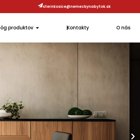
sternkosice@nemeckynabytok.sk
OPEN KATALÓG PRODUKTOV
lóg produktov
Kontakty
O nás