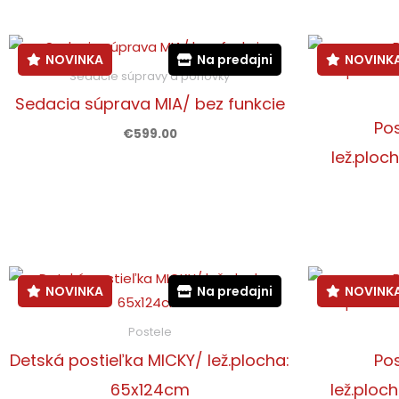
v
NOVINKA
Na predajni
NOVINK
Sedacie súpravy a pohovky
Sedacia súprava MIA/ bez funkcie
Po
€
599.00
lež.ploc
NOVINKA
Na predajni
NOVINK
Postele
Detská postieľka MICKY/ lež.plocha:
Po
65x124cm
lež.ploc