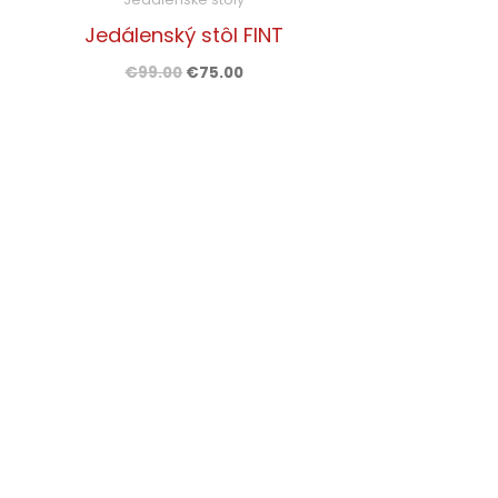
Jedálenský stôl FINT
€
99.00
€
75.00