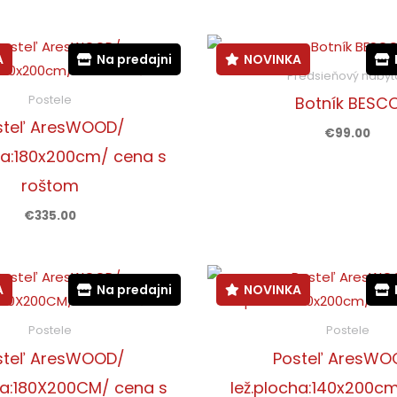
ytvorené s dôrazom na detail a maximálnu funkčnos
A
Na predajni
NOVINKA
Zobraziť adresu
Predsieňový nábyt
Postele
Botník BESC
steľ AresWOOD/
€
99.00
ha:180x200cm/ cena s
roštom
€
335.00
A
Na predajni
NOVINKA
Postele
Postele
steľ AresWOOD/
Posteľ AresWO
ha:180X200CM/ cena s
lež.plocha:140x200c