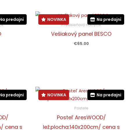
ť.
Na predajni
NOVINKA
Na predajni
ok
Predsieňový nábytok
O
Vešiakový panel BESCO
€
65.00
Na predajni
NOVINKA
Na predajni
Postele
OD/
Posteľ AresWOOD/
m/ cena s
lež.plocha:140x200cm/ cena s