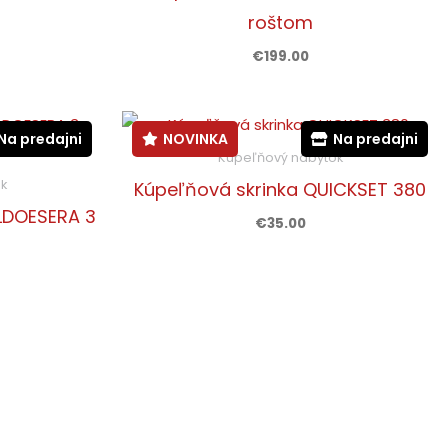
roštom
€
199.00
Na predajni
NOVINKA
Na predajni
Kúpeľňový nábytok
k
Kúpeľňová skrinka QUICKSET 380
LDOESERA 3
€
35.00