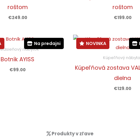
roštom
roštom
€
249.00
€
199.00
A
Na predajni
NOVINKA
redsieňový nábytok
Kúpeľňový nábyto
Botník AYISS
Kúpeľňová zostava VA
€
99.00
dielna
€
129.00
Produkty v zľave