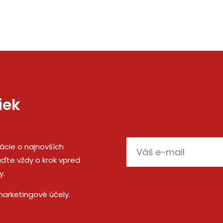
iek
E-
mácie o najnovších
mail
ďte vždy o krok vpred
y.
marketingové účely.