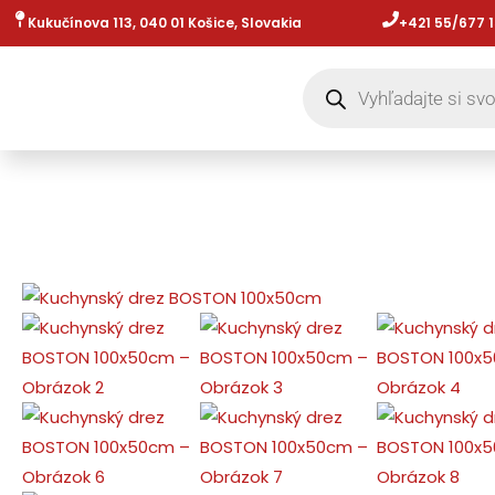
Preskočiť
Kukučínova 113, 040 01 Košice, Slovakia
+421 55/677 1
na
Products
obsah
search