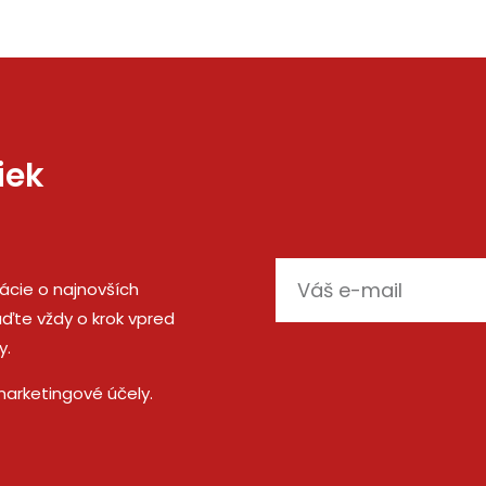
iek
E-
mácie o najnovších
mail
ďte vždy o krok vpred
y.
marketingové účely.