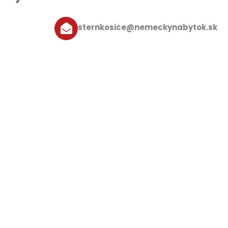
sternkosice@nemeckynabytok.sk