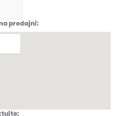
na predajni:
tujte: