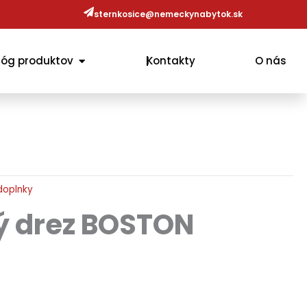
sternkosice@nemeckynabytok.sk
OPEN KATALÓG PRODUKTOV
lóg produktov
Kontakty
O nás
doplnky
 drez BOSTON