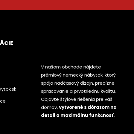
ÁCIE
V našom obchode nájdete
prémiový nemecký nábytok, ktorý
spája nadčasový dizajn, precízne
ytok.sk
spracovanie a prvotriednu kvalitu.
Objavte štýlové riešenia pre váš
ice,
domov,
vytvorené s dôrazom na
detail a maximálnu funkčnosť.