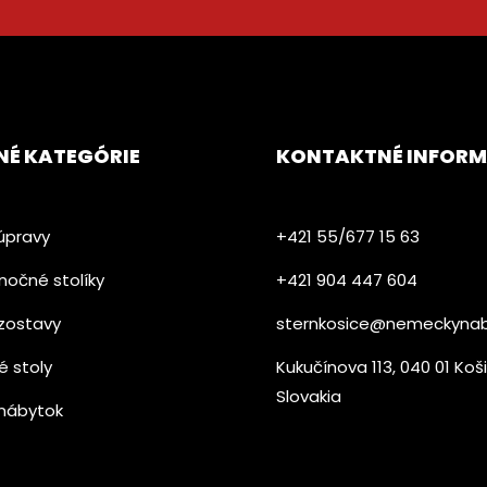
NÉ KATEGÓRIE
KONTAKTNÉ INFORM
úpravy
+421 55/677 15 63
nočné stolíky
+421 904 447 604​
zostavy
sternkosice@nemeckynab
é stoly
Kukučínova 113, 040 01 Koš
Slovakia
nábytok