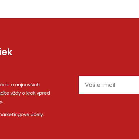
iek
E-
mácie o najnovších
mail
ďte vždy o krok vpred
y.
marketingové účely.