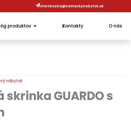
sternkosice@nemeckynabytok.sk
OPEN KATALÓG PRODUKTOV
lóg produktov
Kontakty
O nás
vý nábytok
 skrinka GUARDO s
m