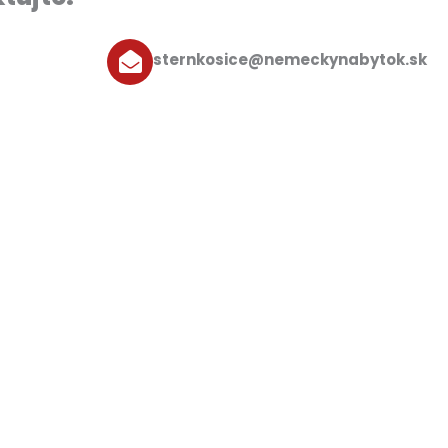
sternkosice@nemeckynabytok.sk