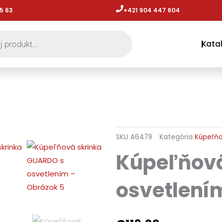
5 63
+421 904 447 604​
Kata
SKU
A6479
Kategória
Kúpeľňo
Kúpeľňová
osvetlení