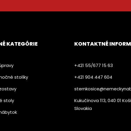
NÉ KATEGÓRIE
KONTAKTNÉ INFORM
úpravy
+421 55/677 15 63
nočné stolíky
+421 904 447 604​
zostavy
sternkosice@nemeckynab
é stoly
Kukučínova 113, 040 01 Koš
Slovakia
nábytok