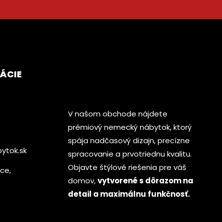
ÁCIE
V našom obchode nájdete
prémiový nemecký nábytok, ktorý
spája nadčasový dizajn, precízne
ytok.sk
spracovanie a prvotriednu kvalitu.
Objavte štýlové riešenia pre váš
ice,
domov,
vytvorené s dôrazom na
detail a maximálnu funkčnosť.