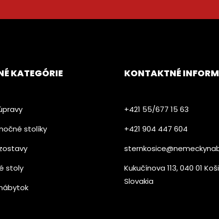
NÉ KATEGÓRIE
KONTAKTNÉ INFORM
úpravy
+421 55/677 15 63
nočné stolíky
+421 904 447 604​
zostavy
sternkosice@nemeckynab
é stoly
Kukučínova 113, 040 01 Koš
Slovakia
nábytok