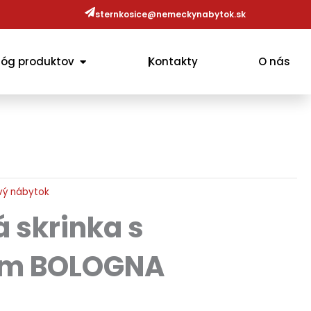
sternkosice@nemeckynabytok.sk
OPEN KATALÓG PRODUKTOV
lóg produktov
Kontakty
O nás
vý nábytok
 skrinka s
m BOLOGNA