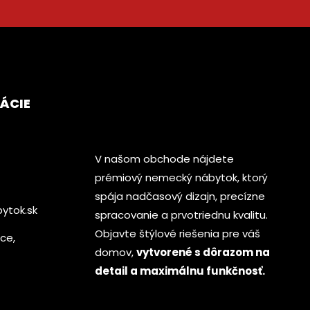
ÁCIE
V našom obchode nájdete
prémiový nemecký nábytok, ktorý
spája nadčasový dizajn, precízne
ytok.sk
spracovanie a prvotriednu kvalitu.
Objavte štýlové riešenia pre váš
ice,
domov,
vytvorené s dôrazom na
detail a maximálnu funkčnosť.