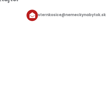
sternkosice@nemeckynabytok.sk