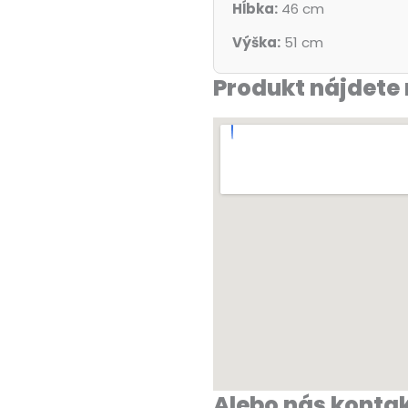
Hĺbka:
46 cm
Výška:
51 cm
Produkt nájdete 
Alebo nás kontak