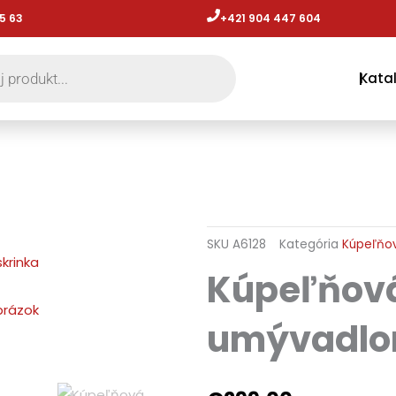
5 63
+421 904 447 604​
Kata
SKU
A6128
Kategória
Kúpeľňo
Kúpeľňová
umývadlo