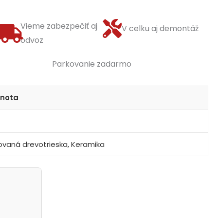
Vieme zabezpečiť aj
V celku aj demontáž
odvoz
Parkovanie zadarmo
nota
vaná drevotrieska, Keramika