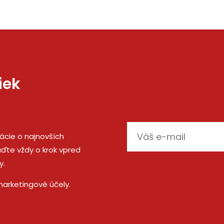
iek
E-
mácie o najnovších
mail
ďte vždy o krok vpred
y.
marketingové účely.