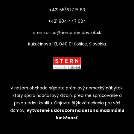
+421 55/677 15 63
+421 904 447 604​
sternkosice@nemeckynabytok.sk
Kukučínova 113, 040 01 Košice, Slovakia
V našom obchode nájdete prémiový nemecký nábytok,
ktorý spája nadčasový dizajn, precízne spracovanie a
prvotriednu kvalitu. Objavte štýlové riešenia pre váš
domov,
vytvorené s dôrazom na detail a maximálnu
funkčnosť.