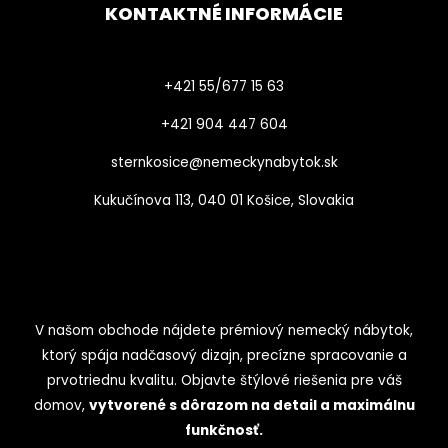
KONTAKTNÉ INFORMÁCIE
+421 55/677 15 63
+421 904 447 604​
sternkosice@nemeckynabytok.sk
Kukučínova 113, 040 01 Košice, Slovakia
V našom obchode nájdete prémiový nemecký nábytok,
ktorý spája nadčasový dizajn, precízne spracovanie a
prvotriednu kvalitu. Objavte štýlové riešenia pre váš
domov,
vytvorené s dôrazom na detail a maximálnu
funkčnosť.