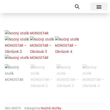
Preskočiť
na
obsah
SKU
A5670
Kategória
Nočné stolíky