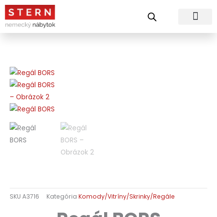
Preskočiť
na
obsah
SKU
A3716
Kategória
Komody/Vitríny/Skrinky/Regále