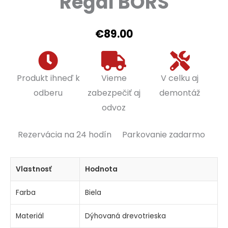
Regál BORS
€
89.00
Produkt ihneď k
Vieme
V celku aj
odberu
zabezpečiť aj
demontáž
odvoz
Rezervácia na 24 hodín
Parkovanie zadarmo
Vlastnosť
Hodnota
Farba
Biela
Materiál
Dýhovaná drevotrieska