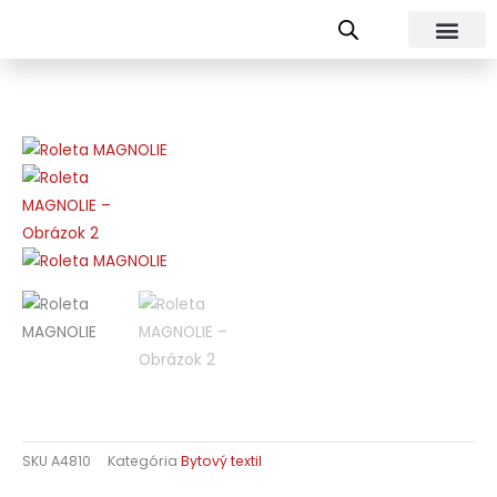
Preskočiť
na
obsah
SKU
A4810
Kategória
Bytový textil