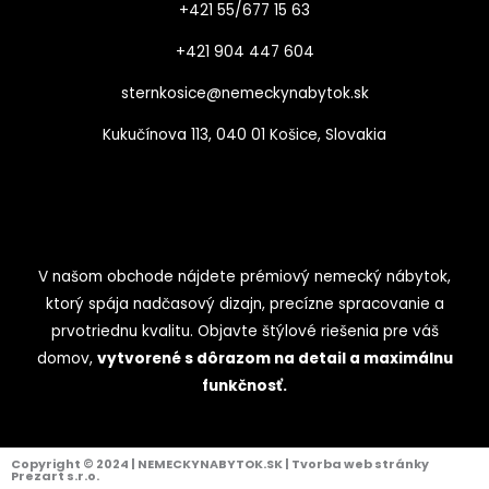
+421 55/677 15 63
+421 904 447 604​
sternkosice@nemeckynabytok.sk
Kukučínova 113, 040 01 Košice, Slovakia
V našom obchode nájdete prémiový nemecký nábytok,
ktorý spája nadčasový dizajn, precízne spracovanie a
prvotriednu kvalitu. Objavte štýlové riešenia pre váš
domov,
vytvorené s dôrazom na detail a maximálnu
funkčnosť.
Copyright © 2024 | NEMECKYNABYTOK.SK | Tvorba web stránky
Prezart s.r.o.