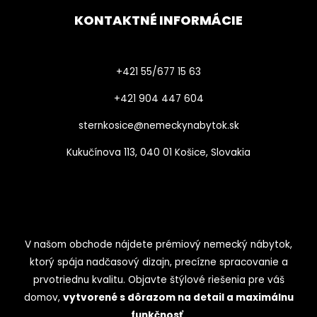
KONTAKTNÉ INFORMÁCIE
+421 55/677 15 63
+421 904 447 604​
sternkosice@nemeckynabytok.sk
Kukučínova 113, 040 01 Košice, Slovakia
V našom obchode nájdete prémiový nemecký nábytok,
ktorý spája nadčasový dizajn, precízne spracovanie a
prvotriednu kvalitu. Objavte štýlové riešenia pre váš
domov,
vytvorené s dôrazom na detail a maximálnu
funkčnosť.