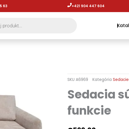
5 63
+421 904 447 604​
Kata
SKU
A6969
Kategória
Sedacie
Sedacia s
funkcie