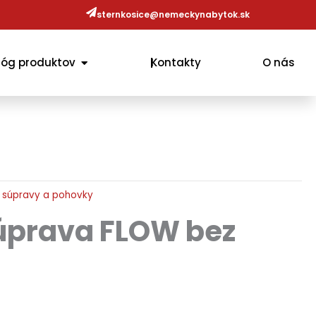
sternkosice@nemeckynabytok.sk
OPEN KATALÓG PRODUKTOV
lóg produktov
Kontakty
O nás
 súpravy a pohovky
úprava FLOW bez