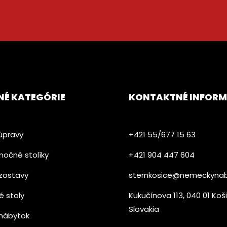
NÉ KATEGÓRIE
KONTAKTNÉ INFORM
úpravy
+421 55/677 15 63
nočné stolíky
+421 904 447 604​
zostavy
sternkosice@nemeckynab
é stoly
Kukučínova 113, 040 01 Koš
Slovakia
nábytok