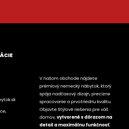
ÁCIE
V našom obchode nájdete
prémiový nemecký nábytok, ktorý
spája nadčasový dizajn, precízne
ytok.sk
spracovanie a prvotriednu kvalitu.
Objavte štýlové riešenia pre váš
ice,
domov,
vytvorené s dôrazom na
detail a maximálnu funkčnosť.