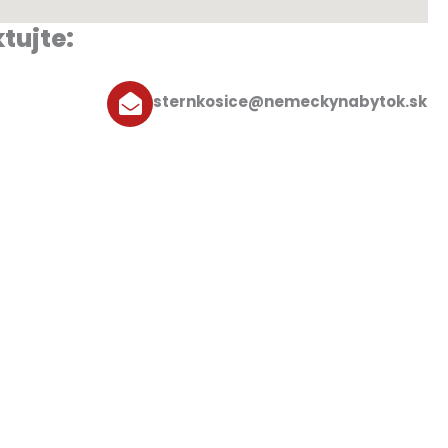
tujte:
sternkosice@nemeckynabytok.sk