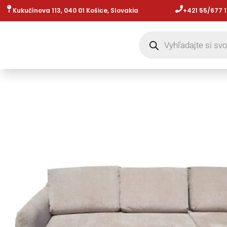
Preskočiť
Kukučínova 113, 040 01 Košice, Slovakia
+421 55/677 1
na
Products
obsah
search