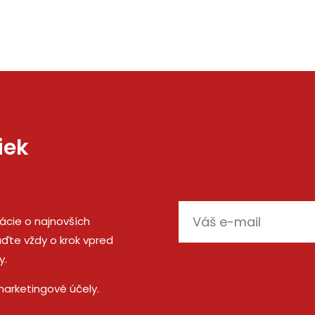
iek
E-
mácie o najnovších
mail
ďte vždy o krok vpred
y.
marketingové účely.