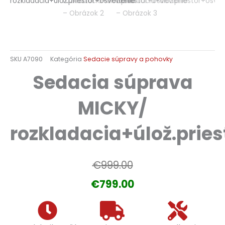
SKU
A7090
Kategória
Sedacie súpravy a pohovky
Sedacia súprava
MICKY/
rozkladacia+úlož.pries
Pôvodná
Aktuálna
€
999.00
cena
cena
€
799.00
bola:
je:
€999.00.
€799.00.