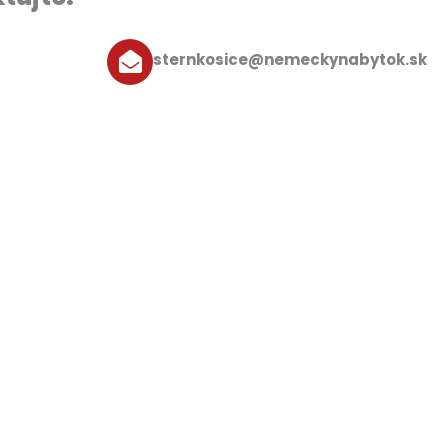
sternkosice@nemeckynabytok.sk