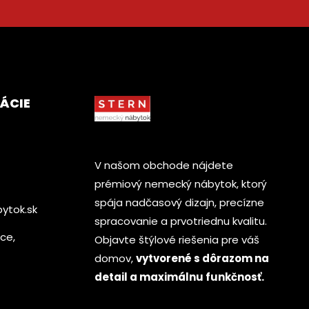
ÁCIE
V našom obchode nájdete
prémiový nemecký nábytok, ktorý
spája nadčasový dizajn, precízne
ytok.sk
spracovanie a prvotriednu kvalitu.
ice,
Objavte štýlové riešenia pre váš
domov,
vytvorené s dôrazom na
detail a maximálnu funkčnosť.