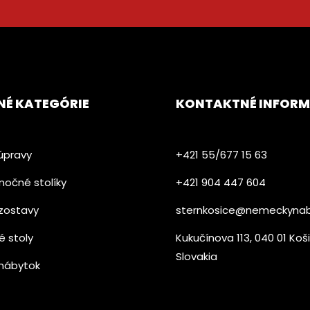
NÉ KATEGÓRIE
KONTAKTNÉ INFORM
úpravy
+421 55/677 15 63
nočné stolíky
+421 904 447 604​
zostavy
sternkosice@nemeckynab
é stoly
Kukučínova 113, 040 01 Koš
Slovakia
nábytok