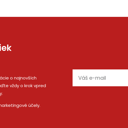
iek
E-
mácie o najnovších
mail
ďte vždy o krok vpred
y.
marketingové účely.