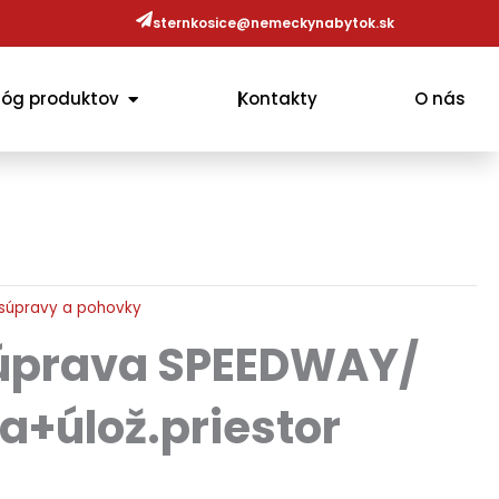
sternkosice@nemeckynabytok.sk
OPEN KATALÓG PRODUKTOV
lóg produktov
Kontakty
O nás
súpravy a pohovky
úprava SPEEDWAY/
a+úlož.priestor