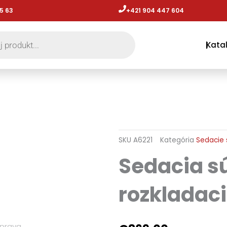
5 63
+421 904 447 604​
Kata
SKU
A6221
Kategória
Sedacie 
Sedacia s
rozkladaci