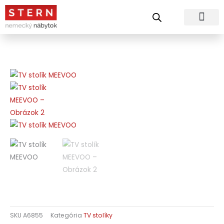
Preskočiť
na
obsah
SKU
A6855
Kategória
TV stolíky