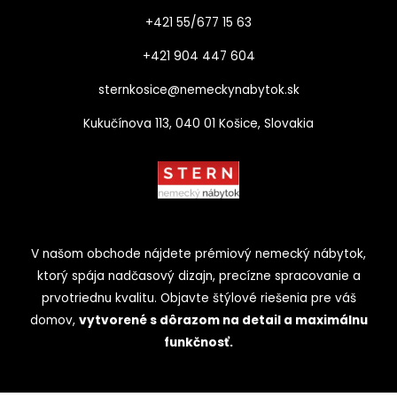
+421 55/677 15 63
+421 904 447 604​
sternkosice@nemeckynabytok.sk
Kukučínova 113, 040 01 Košice, Slovakia
V našom obchode nájdete prémiový nemecký nábytok,
ktorý spája nadčasový dizajn, precízne spracovanie a
prvotriednu kvalitu. Objavte štýlové riešenia pre váš
domov,
vytvorené s dôrazom na detail a maximálnu
funkčnosť.