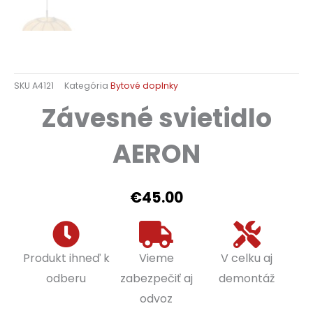
SKU
A4121
Kategória
Bytové doplnky
Závesné svietidlo
AERON
€
45.00
Produkt ihneď k
Vieme
V celku aj
odberu
zabezpečiť aj
demontáž
odvoz