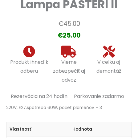
Lampa PASTERI II
Pôvodná
Aktuálna
€
45.00
cena
cena
€
25.00
bola:
je:
€45.00.
€25.00.
Produkt ihneď k
Vieme
V celku aj
odberu
zabezpečiť aj
demontáž
odvoz
Rezervácia na 24 hodín
Parkovanie zadarmo
220V, E27,spotreba 60W, počet plameňov – 3
Vlastnosť
Hodnota