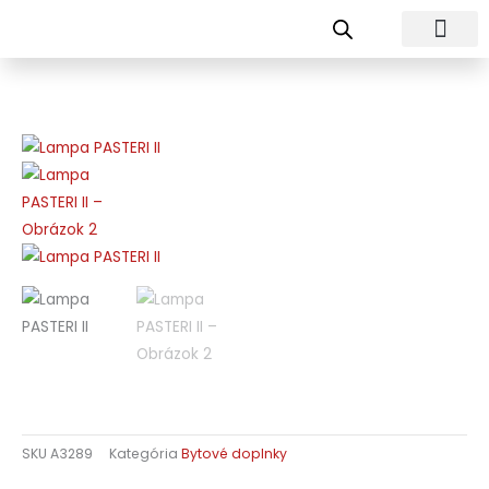
Preskočiť
na
obsah
SKU
A3289
Kategória
Bytové doplnky