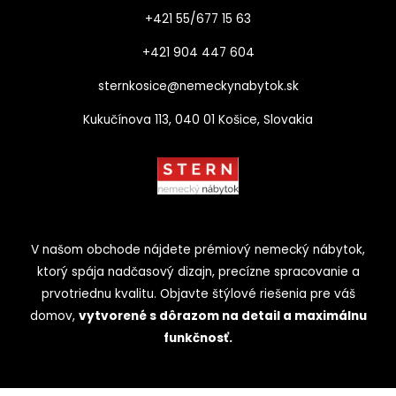
+421 55/677 15 63
+421 904 447 604​
sternkosice@nemeckynabytok.sk
Kukučínova 113, 040 01 Košice, Slovakia
V našom obchode nájdete prémiový nemecký nábytok,
ktorý spája nadčasový dizajn, precízne spracovanie a
prvotriednu kvalitu. Objavte štýlové riešenia pre váš
domov,
vytvorené s dôrazom na detail a maximálnu
funkčnosť.